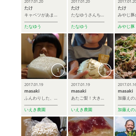
2017.01.20
2017.01.20
2017.01.2
たけ
たけ
たけ
キャベツがあまりにきれいだったので普段捨てる外葉も低温調理でいただきました！味がすごく濃厚で美味しかった！
たなゆうさんちの潮風キャベツ！めっちゃ外葉まできれい！！
たなゆう
たなゆう
みやじ豚
1
1
2017.01.19
2017.01.19
2017.01.1
masaki
masaki
masaki
ふんわりした、巨峰みたいな香りが鼻に抜けて、美味しい！
あたご梨！大きい！
いえき農園
いえき農園
加藤えの