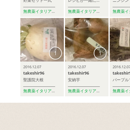
野菜セット一式
レシピが一緒に入ってた！
ニンジン
無農薬イタリア野菜 うさぎ農園
無農薬イタリア野菜 うさぎ農園
1
1
2016.12.07
2016.12.07
2016.12.0
takeshir96
takeshir96
takeshir
聖護院大根
安納芋
無農薬イタリア野菜 うさぎ農園
無農薬イタリア野菜 うさぎ農園