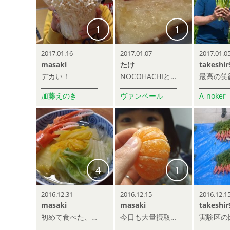
1
1
2017.01.16
2017.01.07
2017.01.0
masaki
たけ
takeshir
デカい！
NOCOHACHIといちごさんのイチゴジャムそしてmaccoのパン！！超絶うまい
加藤えのき
ヴァンベール
A-noker
4
1
2016.12.31
2016.12.15
2016.12.1
masaki
masaki
takeshir
初めて食べた、オレンジ白菜。柔らかくて甘みが強く感じた。値段は普通の白菜と一緒なのに！
今日も大量摂取してしまった。止まらない三輪みかん…