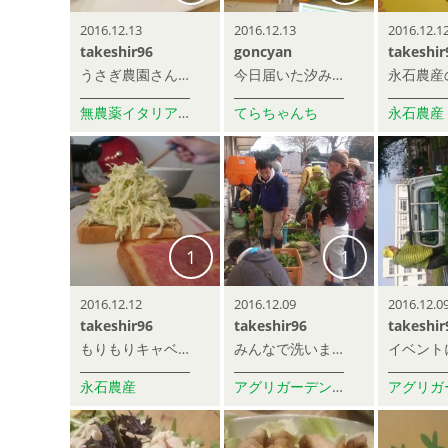
2016.12.13
2016.12.13
2016.12.1
takeshir96
goncyan
takeshir
うさぎ農園さんのニンジン。生で食べるのが一番旨かった！！
今日届いた汐みかん、肥後早生と川田の2種類です。今の時期になると肥後早生は酸味が無くなって濃厚な甘さが際立っていました。川田は酸味が少しあって濃厚な味わいがあとを引きます。どちらも美味しでしたよ(^^)v
無農薬イタリア野菜 うさぎ農園
てらちゃんち
永石農産
1
1
2016.12.12
2016.12.09
2016.12.0
takeshir96
takeshir96
takeshir
もりもりキャベツ。永石農産のキャベツは甘くてうまい！！オリーブとマスタード、マヨネーズで合えてるだけです。
みんなで洗います。
永石農産
アグリガーデンスクール＆アカデミー