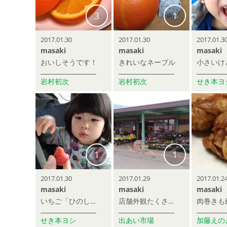
3
1
2017.01.30
2017.01.30
2017.01.3
masaki
masaki
masaki
おいしそうです！
きれいなネーブル
岩村初次
岩村初次
せき本ヨ
1
1
2017.01.30
2017.01.29
2017.01.2
masaki
masaki
masaki
いちご「ひのしずく」を要求する少女の図
店舗外観たくさん買ってすぐ出てくる人が多いので、地元の人で混んでる印象。
せき本ヨシ
出あい市場
加藤えの