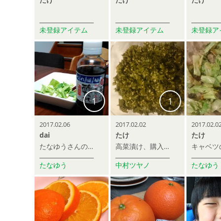
未登録アイテム
未登録アイテム
未登録ア
1
1
2017.02.06
2017.02.02
2017.02.0
dai
たけ
たけ
たなゆうさんのキャベツ。江崎酢さんの酢だれと共に
高菜漬け、購入したものをあさみが炒める。めっちゃうまかったらしい。自分はまだ食べてない。。
たなゆう
中村ツヤノ
たなゆう