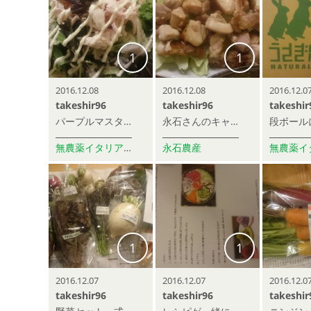
1
1
2016.12.08
2016.12.08
2016.12.0
takeshir96
takeshir96
takeshir
パープルマスタードはうさぎ農園さんとこの。ピリッと辛みが効いてて美味しかった！子供にはちょっと辛かったようです。
永石さんのキャベツ、柔らかくて甘くて超旨かった！
無農薬イタリア野菜 うさぎ農園
永石農産
1
1
2016.12.07
2016.12.07
2016.12.0
takeshir96
takeshir96
takeshir