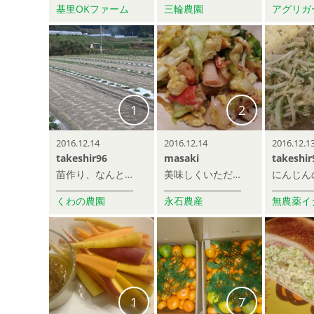
基里OKファーム
三輪農園
1
2
2016.12.14
2016.12.14
2016.12.1
takeshir96
masaki
takeshir
苗作り、なんと露地でやられてました。プランターやポットじゃなく苗作りをしているのは初めてみました！！
美味しくいただきました。永石農産さん
くわの農園
永石農産
1
7